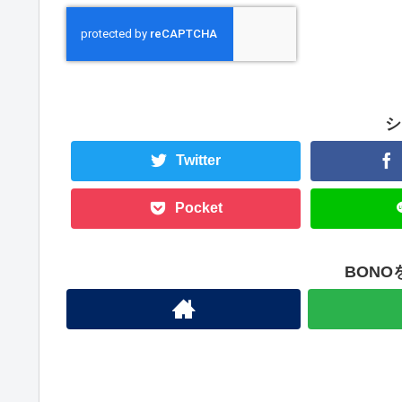
シ
Twitter
Pocket
BON