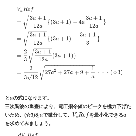
V
R
e
f
u
−
−
−
−
−
−
3
+
1
3
+
1
√
a
a
=
{
(
3
+
1
)
−
4
}
a
a
12
12
a
a
−
−
−
−
−
−
3
+
1
3
+
1
√
a
a
=
{
(
3
+
1
)
−
}
a
12
3
a
−
−
−
−
−
−
2
3
+
1
√
a
=
(
3
+
1
)
}
a
3
12
a
−
−
−
−
−
−
−
−
−
−
−
−
−
−
−
−
2
1
√
2
=
27
+
27
+
9
+
(
3
)
a
a
・
・
・
☆
−
−
√
3
12
a
と
a
の式になります。
三次調波の重畳により、電圧指令値のピークを極力下げた
いため、(☆3)を
a
で微分して、
V
R
e
f
を最小化できる
a
u
を求めてみましょう。
d
V
R
e
f