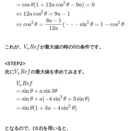
2
=
cos
(
1
+
12
cos
−
9
)
=
0
θ
a
θ
a
2
⇔
12
cos
=
9
−
1
a
θ
a
9
−
1
a
2
2
2
⇔
cos
=
(
sin
=
1
−
cos
=
θ
・
・
・
θ
θ
12
a
これが、
V
R
e
f
が最大値の時の
θ
の条件です。
u
<STEP2>
次に
V
R
e
f
の最大値を求めてみます。
u
V
R
e
f
u
=
sin
+
sin
3
θ
a
θ
3
=
sin
+
(
−
4
sin
+
3
sin
)
θ
a
θ
θ
2
=
sin
(
1
+
3
−
4
sin
)
θ
a
θ
となるので、(☆2)を用いると、