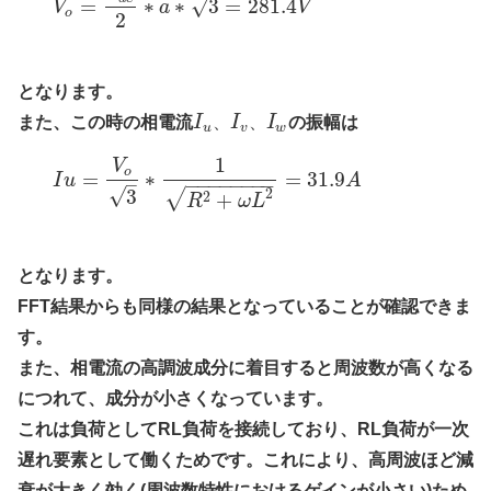
=
∗
∗
3
=
281.4
√
V
a
V
o
2
となります。
また、この時の相電流
I
、
I
、
I
の振幅は
u
v
w
1
V
o
=
∗
=
31.9
I
u
A
−
−
−
−
−
−
−
−
–
√
3
√
2
+
2
R
ω
L
となります。
FFT結果からも同様の結果となっていることが確認できま
す。
また、相電流の高調波成分に着目すると周波数が高くなる
につれて、成分が小さくなっています。
これは負荷としてRL負荷を接続しており、RL負荷が一次
遅れ要素として働くためです。これにより、高周波ほど減
衰が大きく効く(周波数特性におけるゲインが小さい)ため