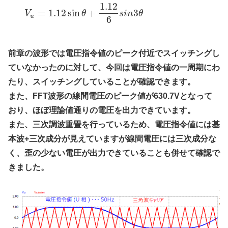
1.12
=
1.12
sin
+
3
V
θ
s
i
n
θ
u
6
前章の波形では電圧指令値のピーク付近でスイッチングし
ていなかったのに対して、今回は電圧指令値の一周期にわ
たり、スイッチングしていることが確認できます。
また、FFT波形の線間電圧のピーク値が630.7Vとなって
おり、ほぼ理論値通りの電圧を出力できています。
また、三次調波重畳を行っているため、電圧指令値には基
本波+三次成分が見えていますが線間電圧には三次成分な
く、歪の少ない電圧が出力できていることも併せて確認で
きました。