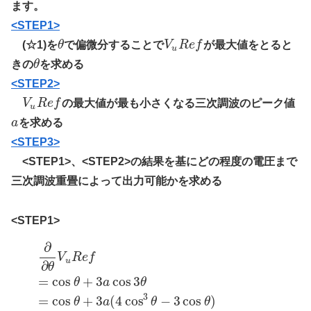
ます。
<STEP1>
(☆1)を
θ
で偏微分することで
V
R
e
f
が最大値をとると
u
きの
θ
を求める
<STEP2>
V
R
e
f
の最大値が最も小さくなる三次調波のピーク値
u
a
を求める
<STEP3>
<STEP1>、<STEP2>の結果を基にどの程度の電圧まで
三次調波重畳によって出力可能かを求める
<STEP1>
∂
V
R
e
f
u
∂
θ
=
cos
+
3
cos
3
θ
a
θ
3
=
cos
+
3
(
4
cos
−
3
cos
)
θ
a
θ
θ