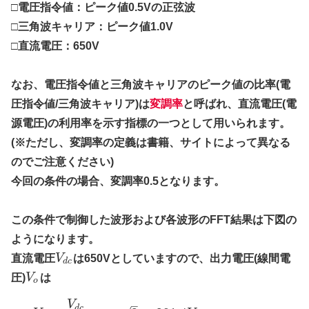
□電圧指令値：ピーク値0.5Vの正弦波
□三角波キャリア：ピーク値1.0V
□直流電圧：650V
なお、電圧指令値と三角波キャリアのピーク値の比率(電
圧指令値/三角波キャリア)は
変調率
と呼ばれ、直流電圧(電
源電圧)の利用率を示す指標の一つとして用いられます。
(※ただし、変調率の定義は書籍、サイトによって異なる
のでご注意ください)
今回の条件の場合、変調率0.5となります。
この条件で制御した波形および各波形のFFT結果は下図の
ようになります。
直流電圧
V
は650Vとしていますので、出力電圧(線間電
d
c
圧)
V
は
o
–
V
d
c