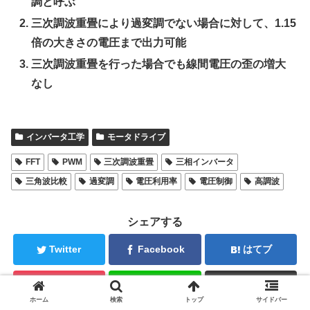
調と呼ぶ
三次調波重畳により過変調でない場合に対して、1.15
倍の大きさの電圧まで出力可能
三次調波重畳を行った場合でも線間電圧の歪の増大
なし
インバータ工学
モータドライブ
FFT
PWM
三次調波重畳
三相インバータ
三角波比較
過変調
電圧利用率
電圧制御
高調波
シェアする
Twitter
Facebook
はてブ
Pocket
LINE
コピー
ホーム
検索
トップ
サイドバー