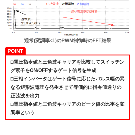
通常(変調率<1)のPWM制御時のFFT結果
POINT
□電圧指令値と三角波キャリアを比較してスイッチン
グ素子をON/OFFするゲート信号を生成
□三相インバータはゲート信号に応じたパルス幅の異
なる矩形波電圧を発生させて等価的に指令値通りの
正弦波を出力
□電圧指令値と三角波キャリアのピーク値の比率を変
調率という