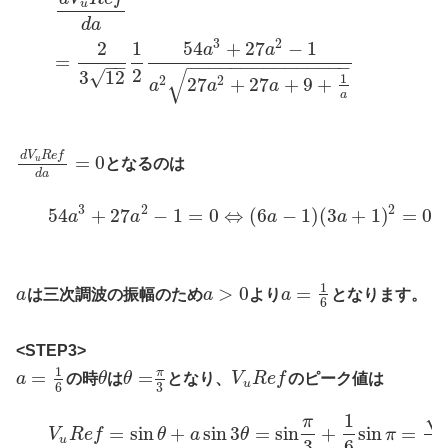
u
d
a
3
2
2
1
54
+
27
−
1
a
a
=
−
−
−
−
−
−
−
−
−
−
−
−
−
−
−
−
−
√
2
√
3
12
1
27
+
27
+
9
+
2
2
a
a
a
a
d
V
R
e
f
=
0
u
となるのは
d
a
3
2
2
54
+
27
−
1
=
0
⇔
(
6
−
1
)
(
3
+
1
)
=
0
a
a
a
a
1
>
0
=
a
は三次調波の振幅のため
a
より
a
となります。
6
<STEP3>
1
π
=
=
a
の時
θ
は
θ
となり、
V
R
e
f
のピーク値は
u
3
6
√
1
π
=
sin
+
sin
3
=
sin
+
sin
=
V
R
e
f
θ
a
θ
π
u
3
6
2