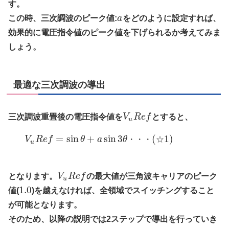
す。
この時、三次調波のピーク値:
a
をどのように設定すれば、
効果的に電圧指令値のピーク値を下げられるか考えてみま
しょう。
最適な三次調波の導出
三次調波重畳後の電圧指令値を
V
R
e
f
とすると、
u
=
sin
+
sin
3
(
1
)
V
R
e
f
θ
a
θ
・
・
・
☆
u
となります。
V
R
e
f
の最大値が三角波キャリアのピーク
u
1.0
値(
)を越えなければ、全領域でスイッチングすること
が可能となります。
そのため、以降の説明では2ステップで導出を行っていき