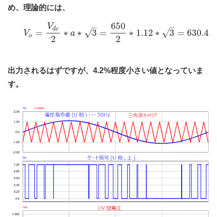
め、理論的には、
650
–
–
V
d
c
=
∗
∗
3
=
∗
1.12
∗
3
=
630.46
√
√
V
a
o
2
2
出力されるはずですが、4.2%程度小さい値となっていま
す。