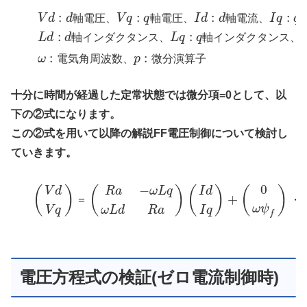
:
:
:
:
V
d
d
軸
電
圧
、
V
q
q
軸
電
圧
、
I
d
d
軸
電
流
、
I
q
q
:
:
L
d
d
軸
イ
ン
ダ
ク
タ
ン
ス
、
L
q
q
軸
イ
ン
ダ
ク
タ
ン
ス
、
:
:
ω
電
気
角
周
波
数
、
p
微
分
演
算
子
十分に時間が経過した定常状態では微分項=0として、以
下の②式になります。
この②式を用いて以降の解説FF電圧制御について検討し
ていきます。
0
−
(
)
(
)
(
)
(
)
V
d
R
a
ω
L
q
I
d
+
＝
・
ω
ψ
V
q
ω
L
d
R
a
I
q
f
電圧方程式の検証(ゼロ電流制御時)