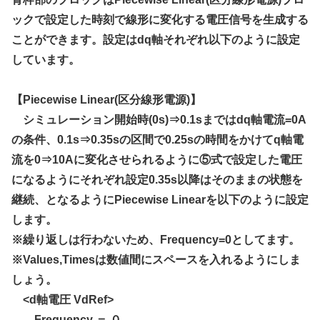
ックで設定した時刻で線形に変化する電圧信号を生成する
ことができます。設定はdq軸それぞれ以下のように設定
しています。
【Piecewise Linear(区分線形電源)】
シミュレーション開始時(0s)⇒0.1sまではdq軸電流=0A
の条件、0.1s⇒0.35sの区間で0.25sの時間をかけてq軸電
流を0⇒10Aに変化させられるように⑤式で設定した電圧
になるようにそれぞれ設定0.35s以降はそのままの状態を
継続、となるようにPiecewise Linearを以下のように設定
します。
※繰り返しは行わないため、Frequency=0としてます。
※Values,Timesは数値間にスペースを入れるようにしま
しょう。
<d軸電圧 VdRef>
Frequency ＝ ０