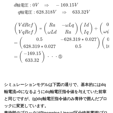
0
⇒
−
169.15
d
軸
電
圧
：
V
V
628.318
⇒
633.32
q
軸
電
圧
：
V
V
0
−
(
)
(
)
(
)
(
V
d
R
e
f
R
a
ω
L
q
I
d
+
＝
ω
ψ
V
q
R
e
f
ω
L
d
R
a
I
q
f
0.5
−
628.319
∗
0.027
0
(
)
(
=
628.319
∗
0.027
0.5
10
−
169.15
(
)
=
・
・
・
⑤
633.32
シミュレーションモデルは下図の通りで、基本的にはdq
軸電流=0になるようにdq軸電圧指令値を与えていた前章
と同じですが、(g)dq軸電圧指令値のみ青枠で囲んだブロ
ックに変更しています。
青枠部のブロックはPiecewise Linear(区分線形電源)ブロ