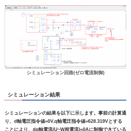
シミュレーション回路(ゼロ電流制御)
シミュレーション結果
シミュレーションの結果を以下に示します。事前の計算通
り、d軸電圧指令値=0V,q軸電圧指令値=628.319Vとする
ことにより、dq軸電流(U~W相電流)=0Aに制御できている