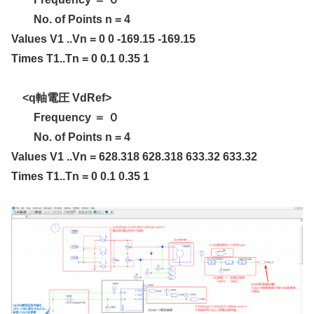
No. of Points n = 4
Values V1 ..Vn = 0 0 -169.15 -169.15
Times T1..Tn = 0 0.1 0.35 1
<q軸電圧 VdRef>
Frequency ＝ ０
No. of Points n = 4
Values V1 ..Vn = 628.318 628.318 633.32 633.32
Times T1..Tn = 0 0.1 0.35 1