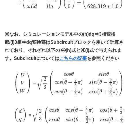
(
)
(
)
(
)
=
+
0
628.319
∗
1.0
ω
L
d
R
a
※なお、シミュレーションモデル中の(h)dq⇒3相変換
部/(i)3相⇒dq変換部はSubcircuitブロックを用いて計算さ
れており、それぞれ以下の ④(h)式と④(i)式で与えられま
す。Subcircuitについては
こちらの記事
を参照ください
⎛
⎞
⎛
⎞
c
o
s
θ
s
i
n
θ
−
−
U
⎜
⎟
⎜
⎟
2
√
⎜
⎟
(
2
2
(
−
)
(
−
)
c
o
s
θ
π
s
i
n
θ
π
⎝
⎠
＝
V
⎝
⎠
3
3
3
2
2
(
+
)
(
+
)
W
c
o
s
θ
π
s
i
n
θ
π
3
3
−
−
2
2
(
−
)
(
+
)
(
2
c
o
s
θ
c
o
s
θ
π
c
o
s
θ
π
√
(
)
d
3
3
＝
3
2
2
(
−
)
(
+
q
s
i
n
θ
s
i
n
θ
π
s
i
n
θ
π
3
3