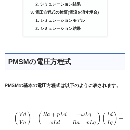
シミュレーション結果
電圧方程式の検証(電流を流す場合)
シミュレーションモデル
シミュレーション結果
PMSMの電圧方程式
PMSMの基本の電圧方程式は以下のように表されます。
+
−
(
)
(
)
(
)
(
V
d
R
a
p
L
d
ω
L
q
I
d
+
＝
+
V
q
ω
L
d
R
a
p
L
q
I
q