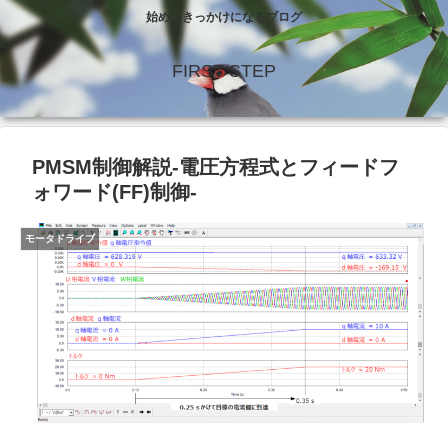
始めるきっかけになるブログ
FIRST STEP
PMSM制御解説-電圧方程式とフィードフ
ォワード(FF)制御-
モータドライブ