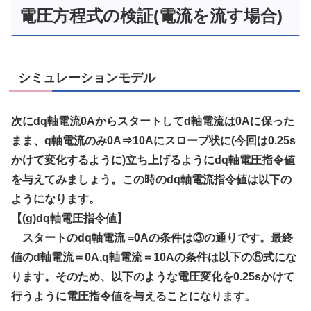
電圧方程式の検証(電流を流す場合)
シミュレーションモデル
次にdq軸電流0Aからスタートしてd軸電流は0Aに保った
まま、q軸電流のみ0A⇒10Aにスロープ状に(今回は0.25s
かけて変化するように)立ち上げるようにdq軸電圧指令値
を与えてみましょう。この時のdq軸電流指令値は以下の
ようになります。
【(g)dq軸電圧指令値】
スタートのdq軸電流 =0Aの条件は③の通りです。最終
値のd軸電流＝0A,q軸電流＝10Aの条件は以下の⑤式にな
ります。そのため、以下のような電圧変化を0.25sかけて
行うように電圧指令値を与えることになります。