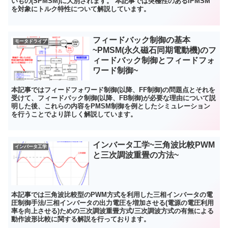
いもの(SPMSM)に大別されます。 本記事では突極性のあるIPMSM
を対象にトルク特性について解説しています。
フィードバック制御の基本
モータドライブ
~PMSM(永久磁石同期電動機)のフ
ィードバック制御とフィードフォ
ワード制御~
本記事ではフィードフォワード制御(以降、FF制御)の問題点とそれを
受けて、フィードバック制御(以降、FB制御)が必要な理由について説
明した後、これらの内容をPMSM制御を例としたシミュレーション
を行うことでより詳しく解説しています。
インバータ工学~三角波比較PWM
インバータ工学
と三次調波重畳の方法~
本記事では三角波比較型のPWM方式を利用した三相インバータの電
圧制御手法/三相インバータの出力電圧を増加させる(電源の電圧利用
率を向上させる)ための三次調波重畳方式/三次調波方式の有無による
動作波形比較に関する解説を行っております。