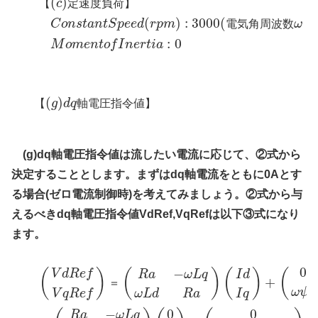
(
)
【
c
定
速
度
負
荷
】
(
)
:
3000
(
=
C
o
n
s
t
a
n
t
S
p
e
e
d
r
p
m
電
気
角
周
波
数
ω
:
0
M
o
m
e
n
t
o
f
I
n
e
r
t
i
a
(
)
【
g
d
q
軸
電
圧
指
令
値
】
(g)dq軸電圧指令値は流したい電流に応じて、②式から
決定することとします。まずはdq軸電流をともに0Aとす
る場合(ゼロ電流制御時)を考えてみましょう。②式から与
えるべきdq軸電圧指令値VdRef,VqRefは以下③式になり
ます。
0
−
(
)
(
)
(
)
(
V
d
R
e
f
R
a
ω
L
q
I
d
+
＝
ω
ψ
V
q
R
e
f
ω
L
d
R
a
I
q
f
−
0
0
R
a
ω
L
q