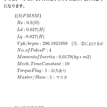
になります。
(
)
【
b
P
M
S
M
】
:
0.5
(
Ω
)
R
s
:
0.027
(
)
L
d
H
:
0.027
(
)
L
q
H
/
:
296.1921959
(
V
p
k
k
r
p
m
①
、
②
に
お
け
る
ψ
f
.
:
4
N
o
o
f
P
o
l
e
s
P
:
0.0179
(
∗
2
)
M
o
m
e
n
t
o
f
I
n
e
r
t
i
a
k
g
m
.
:
10
M
e
c
h
T
i
m
e
C
o
n
s
t
a
n
t
:
1
T
o
r
q
u
e
F
l
a
g
：
出
力
あ
り
/
:
1
M
a
s
t
e
r
S
l
a
v
e
：
マ
ス
タ