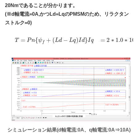
20Nmであることが分かります。
(※d軸電流=0A,かつLd=LqのPMSMのため、リラクタン
ストルク=0)
=
{
+
(
−
)
}
=
2
∗
1.0
∗
10
T
P
n
ψ
L
d
L
q
I
d
I
q
f
シミュレーション結果(d軸電流:0A、q軸電流:0A⇒10A)