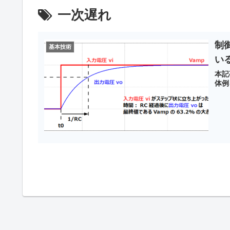
一次遅れ
制
基本技術
い
本記
体例